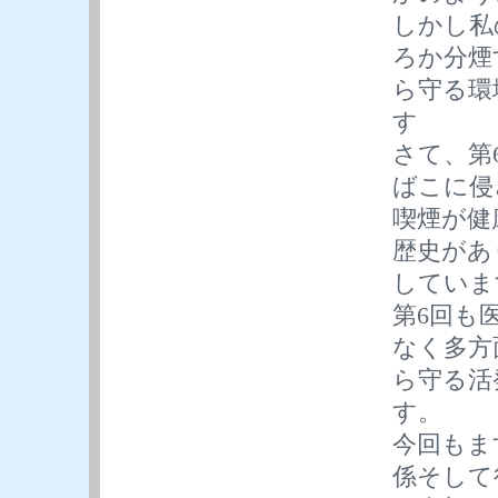
しかし私
ろか分煙
ら守る環
す
さて、第
ばこに侵
喫煙が健
歴史があ
していま
第6回も
なく多方
ら守る活
す。
今回もま
係そして