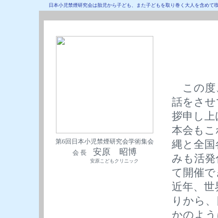
日本小児禁煙研究会は胎児から子ども、また子どもを取り巻く大人を含めて
この度
話をさせ
拶申し上
本会もこ
第6回日本小児禁煙研究会学術集会
縄と全国
安原 昭博
会 長
みも活発
安原こどもクリニック
て開催で
近年、世
りから、
かのよう